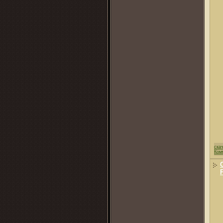
ска
Ком