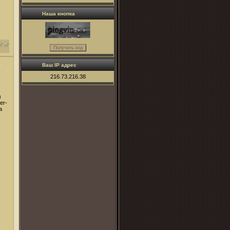
Наша кнопка
+
Ваш IP адрес
216.73.216.38
м
er-
а