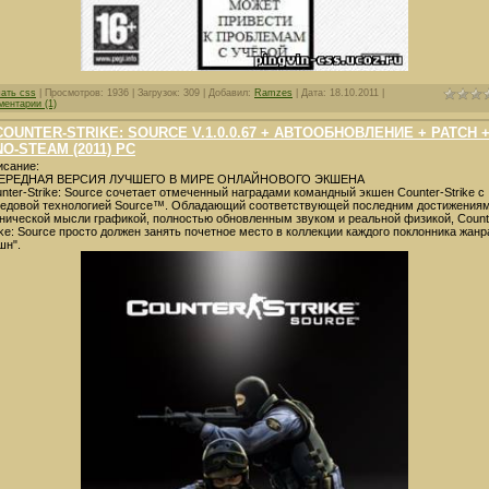
чать css
| Просмотров: 1936 | Загрузок: 309 | Добавил:
Ramzes
| Дата:
18.10.2011
|
ментарии (1)
COUNTER-STRIKE: SOURCE V.1.0.0.67 + АВТООБНОВЛЕНИЕ + PATCH 
NO-STEAM (2011) PC
сание:
ЕРЕДНАЯ ВЕРСИЯ ЛУЧШЕГО В МИРЕ ОНЛАЙНОВОГО ЭКШЕНА
nter-Strike: Source сочетает отмеченный наградами командный экшен Counter-Strike с
едовой технологией Source™. Обладающий соответствующей последним достижения
нической мысли графикой, полностью обновленным звуком и реальной физикой, Count
ike: Source просто должен занять почетное место в коллекции каждого поклонника жанр
шн".