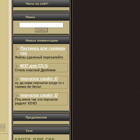
Часы на сайт!
Поиск
Новые комментарии
Паутинка для сервера
css
Файлы удаленый перезалейте
M37 для CS:S
Очень класный Дробовик
перчатки смайл :D
ну да норм перчатки когда то с
такими же бегал
перчатки смайл :D
Ппц меня так эти перчатки
радуют XDXD
Предложения
Теги
карта для css