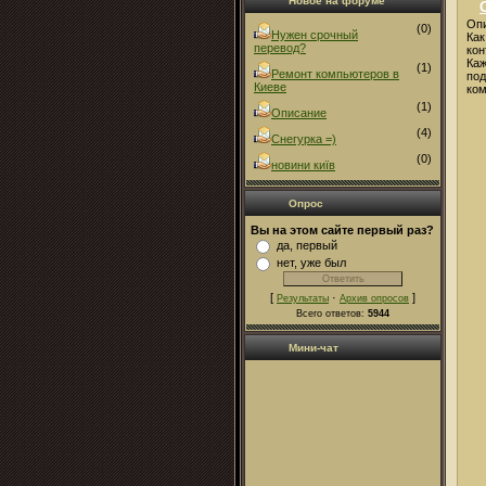
Новое на форуме
Опи
(0)
Нужен срочный
Как
перевод?
кон
Каж
(1)
Ремонт компьютеров в
под
Киеве
ком
(1)
Описание
(4)
Снегурка =)
(0)
новини київ
Опрос
Вы на этом сайте первый раз?
да, первый
нет, уже был
[
·
]
Результаты
Архив опросов
Всего ответов:
5944
Мини-чат