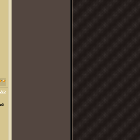
.65
щий