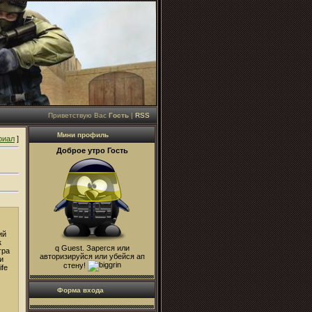
Приветствую Вас
Гость
|
RSS
Мини профиль
риал
]
Доброе утро Гость
ий
к
q Guest. Зарегся или
гра
авторизируйся или убейся ап
и
стену!
ife
Форма входа