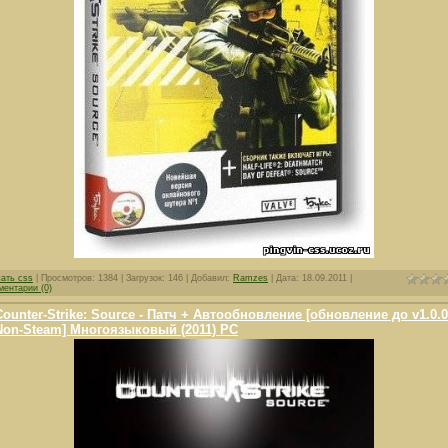
чать css
| Просмотров: 1384 | Загрузок: 146 | Добавил:
Ramzes
| Дата:
18.09.2011
|
ментарии (0)
Counter-Strike: Source - Патч + Автообновление [обновление до v1.0.0
Non-Steam] Многоязыковый (2011) PC