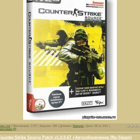
чать css
| Просмотров: 1737 | Загрузок: 296 | Добавил:
Ramzes
| Дата:
08.11.2011
|
ментарии (0)
Counter-Strike Source Patch v1.0.0.67 +Автообновление (No-Steam)