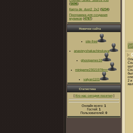
Counter-Strike: Source v58
(
5696
)
Карта de_dust2_2x2
(
5234
)
Программа для создания
мувиков
(
4787
)
Новички сайта
site-free
ска
Ком
anasteyshakachinskaya
Опи
ghostgames18
Cou
шут
Cou
minigame23021978rrrr
был
спе
valyan1101
2 и
явл
Статистика
[
Кто нас сегодня посетил
]
Онлайн всего:
1
Гостей:
1
Пользователей:
0