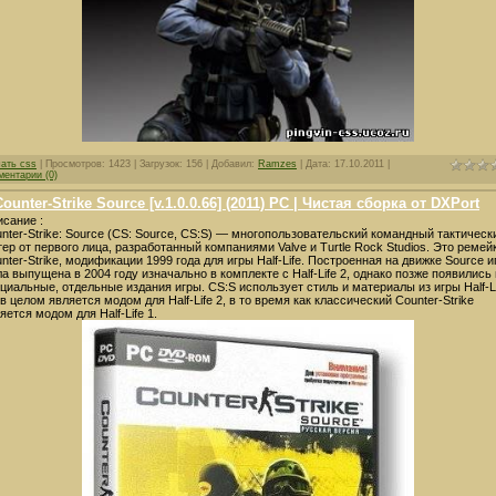
чать css
| Просмотров: 1423 | Загрузок: 156 | Добавил:
Ramzes
| Дата:
17.10.2011
|
ментарии (0)
Counter-Strike Source [v.1.0.0.66] (2011) PC | Чистая сборка от DXPort
сание :
nter-Strike: Source (CS: Source, CS:S) — многопользовательский командный тактическ
ер от первого лица, разработанный компаниями Valve и Turtle Rock Studios. Это ремей
nter-Strike, модификации 1999 года для игры Half-Life. Построенная на движке Source и
а выпущена в 2004 году изначально в комплекте с Half-Life 2, однако позже появились 
циальные, отдельные издания игры. CS:S использует стиль и материалы из игры Half-L
 в целом является модом для Half-Life 2, в то время как классический Counter-Strike
яется модом для Half-Life 1.