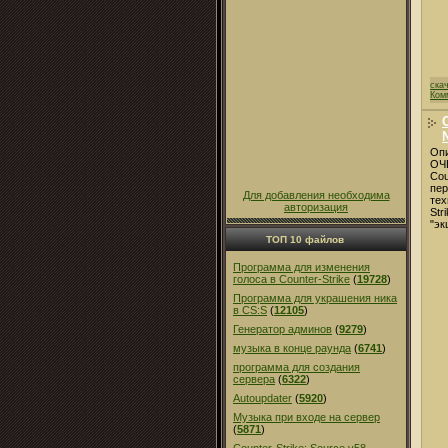
ска
Ком
Опи
ОЧ
Cou
пер
Для добавления необходима
тех
авторизация
Str
"эк
ТОП 10 файлов
Программа для изменения
голоса в Counter-Strike
(
19728
)
Программа для украшения ника
в CS:S
(
12105
)
Генератор админов
(
9279
)
музыка в конце раунда
(
6741
)
программа для создания
сервера
(
6322
)
Autoupdater
(
5920
)
Музыка при входе на сервер
(
5871
)