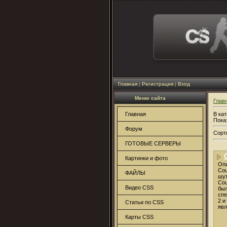
Главная
|
Регистрация
|
Вход
Меню сайта
Глав
В ка
Главная
Пока
Форум
Сорт
ГОТОВЫЕ СЕРВЕРЫ
Картинки и фото
Опи
Cou
ФАЙЛЫ
шут
Cou
Видео CSS
был
спе
2 и
Статьи по CSS
явл
Карты CSS