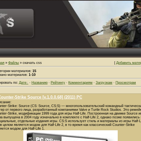
ная
»
Файлы
» скачать css
[
Добавить мате
тегории материалов
:
15
зано материалов
:
1-10
ировать по
:
Дате
·
Названию
·
Рейтингу
·
Комментариям
·
Загрузкам
·
Просмотрам
Counter-Strike Source [v.1.0.0.68] (2011) PC
сание:
nter-Strike: Source (CS: Source, CS:S) — многопользовательский командный тактическ
ер от первого лица, разработанный компаниями Valve и Turtle Rock Studios. Это ремей
nter-Strike, модификации 1999 года для игры Half-Life. Построенная на движке Source и
а выпущена в 2004 году изначально в комплекте с Half-Life 2, однако позже появились 
циальные, отдельные издания игры. CS:S использует стиль и материалы из игры Half-L
 в целом является модом для Half-Life 2, в то время как классический Counter-Strike
яется модом для Half-Life 1.