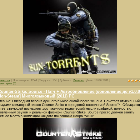
чать css
| Просмотров: 1274 | Загрузок: 158 | Добавил:
Ramzes
| Дата:
18.09.2011
|
ментарии (0)
Counter-Strike: Source - Патч + Автообновление [обновление до v1.0.0
Non-Steam] Многоязыковый (2011) PC
сание: Очередная версия лучшего в мире онлайнового экшена. Сочетает отмеченный
радами командный экшен Counter-Strike с передовой технологией Source™. Обладаю
тветствующей последним достижениям технической мысли графикой, полностью
овленным звуком и реальной физикой, Counter-Strike: Source просто должен занять
етное место в коллекции каждого поклонника жанра "экшн".