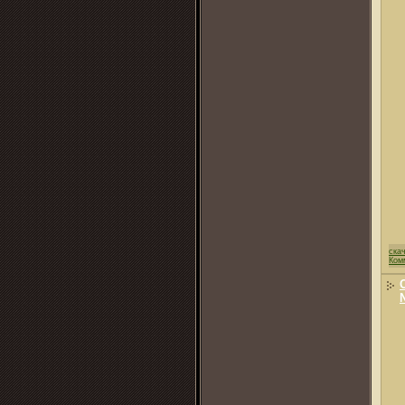
ска
Ком