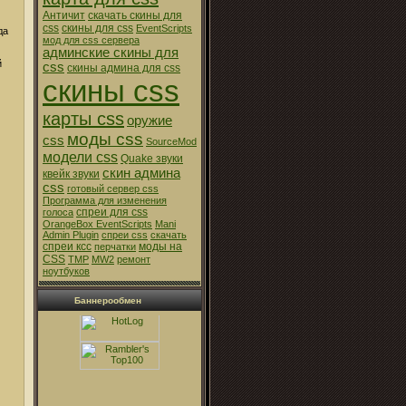
Античит
скачать скины для
css
скины для css
EventScripts
да
мод для css сервера
админские скины для
й
css
скины админа для css
скины css
карты css
оружие
моды css
css
SourceMod
модели css
Quake звуки
скин админа
квейк звуки
css
готовый сервер css
Программа для изменения
спреи для css
голоса
OrangeBox EventScripts
Mani
Admin Plugin
спреи css
скачать
спреи ксс
моды на
перчатки
CSS
TMP
MW2
ремонт
ноутбуков
Баннерообмен