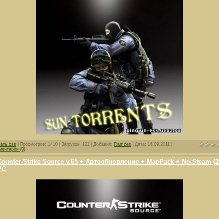
чать css
| Просмотров: 1410 | Загрузок: 121 | Добавил:
Ramzes
| Дата:
16.09.2011
|
ментарии (0)
Counter-Strike Source v.65 + Автообновление + MapPack + No-Steam (2
PC