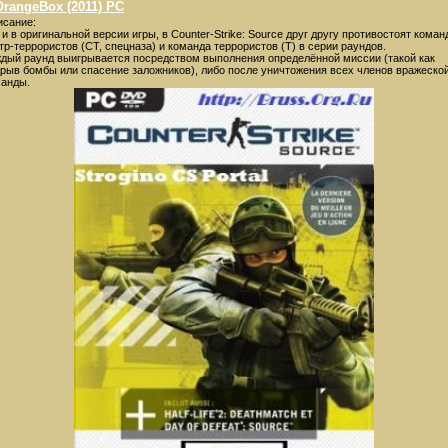
OrangeBox (2011) PC
сание:
 и в оригинальной версии игры, в Counter-Strike: Sourcе друг другу противостоят коман
тр-террористов (CT, спецназа) и команда террористов (Т) в серии раундов.
дый раунд выигрывается посредством выполнения определённой миссии (такой как
рыв бомбы или спасение заложников), либо после уничтожения всех членов вражеско
анды.