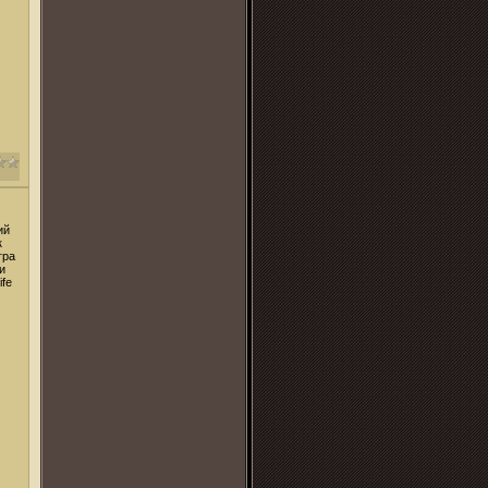
ий
к
гра
и
ife