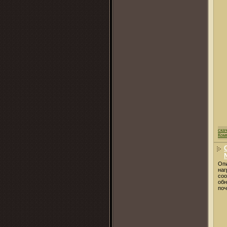
ска
Ком
Опи
наг
соо
обн
поч