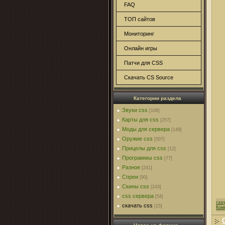
FAQ
ТОП сайтов
Мониторинг
Онлайн игры
Патчи для CSS
Скачать CS Source
Категории раздела
Звуки css
[106]
Карты для css
[257]
Моды для сервера
[148]
Оружие css
[507]
Прицелы для css
[12]
Программы css
[77]
Разное
[241]
Спреи
[90]
Скины css
[243]
css сервера
[54]
ска
скачать css
[15]
Ком