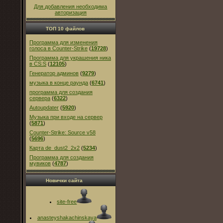
Для добавления необходима
авторизация
ТОП 10 файлов
Программа для изменения
голоса в Counter-Strike
(
19728
)
Программа для украшения ника
в CS:S
(
12105
)
Генератор админов
(
9279
)
музыка в конце раунда
(
6741
)
программа для создания
сервера
(
6322
)
Autoupdater
(
5920
)
Музыка при входе на сервер
(
5871
)
Counter-Strike: Source v58
(
5696
)
Карта de_dust2_2x2
(
5234
)
Программа для создания
мувиков
(
4787
)
Новички сайта
site-free
anasteyshakachinskaya