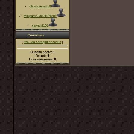
ghostgames18
minigame23021978rrrr
valyan1101
Статистика
[
Кто нас сегодня посетил
]
Онлайн всего:
1
Гостей:
1
Пользователей:
0