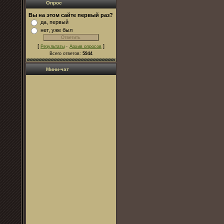
Опрос
Вы на этом сайте первый раз?
да, первый
нет, уже был
[
·
]
Результаты
Архив опросов
Всего ответов:
5944
Мини-чат