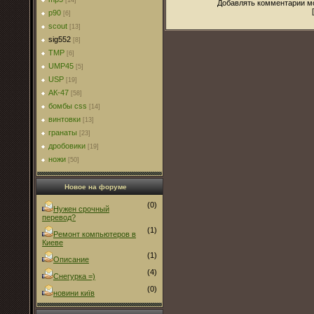
[14]
Добавлять комментарии мо
p90
[6]
scout
[13]
sig552
[8]
TMP
[6]
UMP45
[5]
USP
[19]
АК-47
[58]
бомбы css
[14]
винтовки
[13]
гранаты
[23]
дробовики
[19]
ножи
[50]
Новое на форуме
(0)
Нужен срочный
перевод?
(1)
Ремонт компьютеров в
Киеве
(1)
Описание
(4)
Снегурка =)
(0)
новини київ