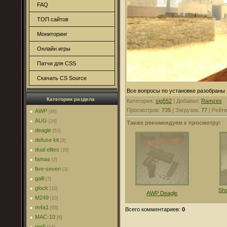
FAQ
ТОП сайтов
Мониторинг
Онлайн игры
Патчи для CSS
Скачать CS Source
Все вопросы по установке разобраны
Категории раздела
Категория
:
sig552
|
Добавил
:
Ramzes
Просмотров
:
735
|
Загрузок
:
77
|
Рейти
AWP
[48]
AUG
[24]
Также рекомендуем к просмотру:
deagle
[51]
defuse kit
[9]
dual elites
[26]
famas
[2]
five-seven
[3]
galil
[7]
glock
[10]
Sha
AWP Deagle
M249
[10]
m4a1
[63]
Всего комментариев
:
0
MAC-10
[6]
mp5