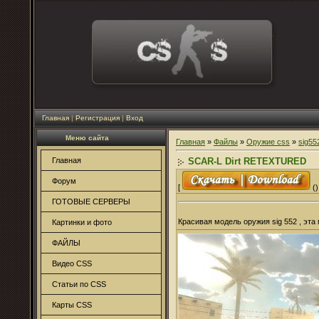
Главная
|
Регистрация
|
Вход
Меню сайта
Главная
»
Файлы
»
Оружие css
»
sig55
SCAR-L Dirt RETEXTURED
Главная
Форум
[
()
ГОТОВЫЕ СЕРВЕРЫ
Красивая модель оружия sig 552 , эта
Картинки и фото
ФАЙЛЫ
Видео CSS
Статьи по CSS
Карты CSS