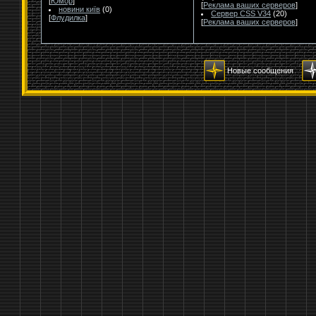
[
Юмор
]
[
Реклама ваших серверов
]
новини київ
(0)
Сервер CSS V34
(20)
[
Флудилка
]
[
Реклама ваших серверов
]
Новые сообщения