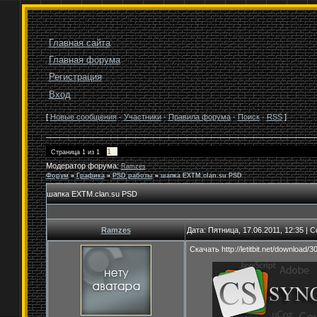
Главная сайта
Главная форума
Регистрация
Вход
[
Новые сообщения
·
Участники
·
Правила форума
·
Поиск
·
RSS
]
1
Страница
1
из
1
Модератор форума:
Ramzes
Форум
»
Графика
»
PSD работы
»
шапка EXTM.clan.su PSD
шапка EXTM.clan.su PSD
Ramzes
Дата: Пятница, 17.06.2011, 12:35 |
Скачать http://letitbit.net/downlo