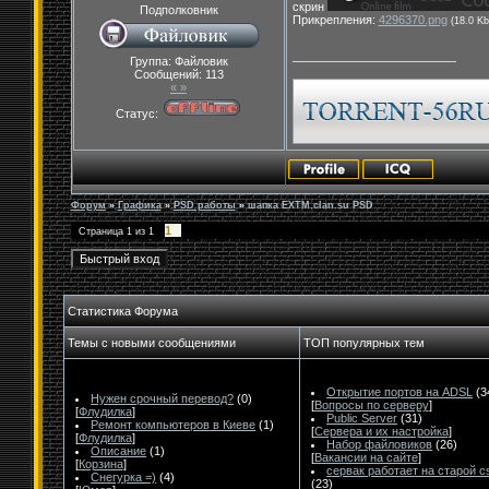
скрин
Подполковник
Прикрепления:
4296370.png
(18.0 Kb
Группа: Файловик
Сообщений:
113
« »
Статус:
Форум
»
Графика
»
PSD работы
»
шапка EXTM.clan.su PSD
1
Страница
1
из
1
Статистика Форума
Темы с новыми сообщениями
ТОП популярных тем
Открытие портов на ADSL
(3
Нужен срочный перевод?
(0)
[
Вопросы по серверу
]
[
Флудилка
]
Public Server
(31)
Ремонт компьютеров в Киеве
(1)
[
Сервера и их настройка
]
[
Флудилка
]
Набор файловиков
(26)
Описание
(1)
[
Вакансии на сайте
]
[
Корзина
]
сервак работает на старой c
Снегурка =)
(4)
(23)